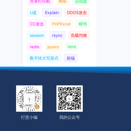
共享打印机
网络
启动盘
U盘
Explain
DDOS攻击
CC攻击
PHPExcel
楷书
session
rsync
负载均衡
redis
jquery
html
数字转大写形式
前端
打赏小编
我的公众号