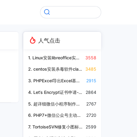
人气点击
1. Linux安装libreoffice实现Excel转换成pdf
3558
2. centos安装杀毒软件clamAV
3485
3. PHPExcel导出Excel基本操作，实现设置字体、合并单元格、加粗等功能
2915
4. Let‘s Encrypt证书申请-CAA解析
2864
5. 超详细微信小程序制作教程，含图文
2767
6. PHP7+微信公众号主动通知事件mcrypt_module_open函数无法使用
2720
7. TortoiseSVN修复小图标不显示的问题
2599