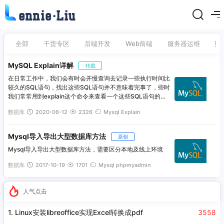
ennie·Liu
全部
干货专区
后端开发
Web前端
服务器运维
数
MySQL Explain详解
转载
在日常工作中，我们会有时会开慢查询去记录一些执行时间比
较久的SQL语句，找出这些SQL语句并不意味着完事了，些时
我们常常用到explain这个命令来查看一个这些SQL语句的执
行计划，查看该SQL语句有没有使用上了索引，有没有做全表
数据库
2020-06-12
2326
Mysql
Explain
扫描，这都可以通过explain命令来查看。所以我们深入了解
MySQL的基于开销的优化器，还可以获得很多可能被优化器
考虑到的访问策略的细节，以及当运行SQL语句时哪种策略预
Mysql导入导出大型数据库方法
原创
计会被优化器采用。
Mysql导入导出大型数据库方法，需要区分本地及线上环境
数据库
2017-10-19
1701
Mysql
phpmyadmin
人气点击
1. Linux安装libreoffice实现Excel转换成pdf
3558