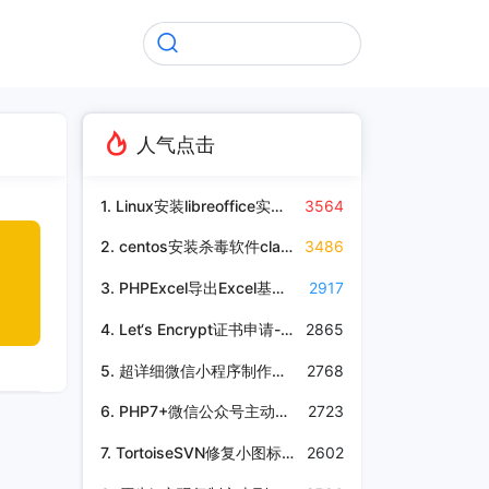
人气点击
1. Linux安装libreoffice实现Excel转换成pdf
3564
2. centos安装杀毒软件clamAV
3486
3. PHPExcel导出Excel基本操作，实现设置字体、合并单元格、加粗等功能
2917
4. Let‘s Encrypt证书申请-CAA解析
2865
5. 超详细微信小程序制作教程，含图文
2768
6. PHP7+微信公众号主动通知事件mcrypt_module_open函数无法使用
2723
7. TortoiseSVN修复小图标不显示的问题
2602