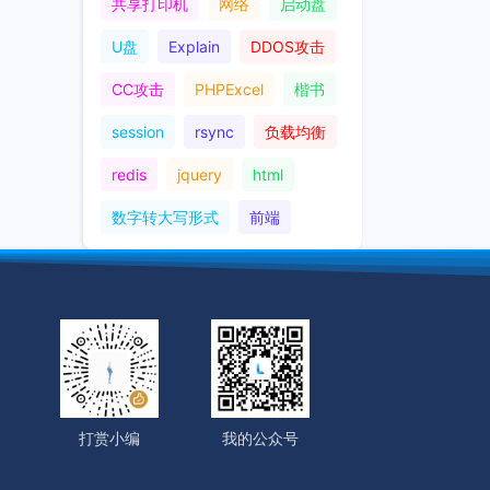
共享打印机
网络
启动盘
U盘
Explain
DDOS攻击
CC攻击
PHPExcel
楷书
session
rsync
负载均衡
redis
jquery
html
数字转大写形式
前端
打赏小编
我的公众号